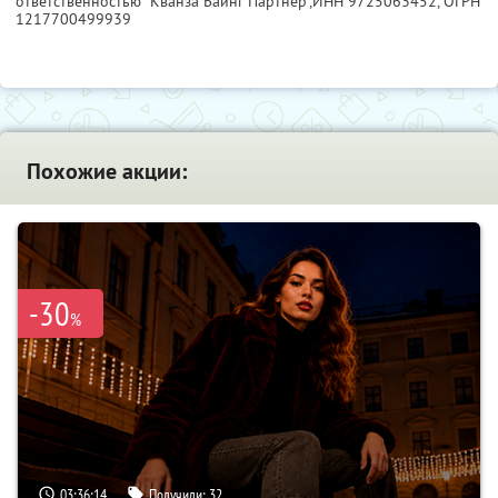
ответственностью "Кванза Баинг Партнер",
ИНН 9725063452
, ОГРН
1217700499939
Похожие акции:
-30
%
03:36:13
Получили:
32