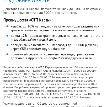
ПОДРОБНЕЕ О КАРТЕ
Дебетовая «ОТП Карта»: получайте кешбэк до 10% на покупки с
возможностью вернуть до 3000р. каждый месяц.
Преимущества «ОТП Карты»:
кешбэк до 10% на популярные категории для ежедневных
трат и покупки от партнеров в мобильном приложении;
доход 12% годовых: храните деньги на накопительном счете
и зарабатывайте каждый день;
обслуживание бесплатно и переводы до 500000 р./месяц
через СБП клиентам других банков;
привычный сервис: мгновенные переводы, приложение
доступно в App Store и Google Play, поддержка в чате.
Расчетная дебетовая карта «ОТП Карта» (далее — карта). Обслуживание по
тарифному плану «ОТП Карта». Акция «Кэшбэк 100% — 1000р. за 1000р.»
проводится с 15.04.2026 по 31.05.2026 включительно. Для участия
необходимо с 15.04.2026 по 31.05.2026 впервые заключить договор о
предоставлении и обслуживании карты и совершить покупку от 1000р. в
течение 30 календарных дней с даты заключения договора. Кешбэк = 1000
бонусов. Подробные сведения об организаторе акции, правилах проведения,
количестве призов, сроках, месте и порядке их получения на сайте
www.otpbank.ru. АО «ОТП БАНК», ОГРН 1027739176563, лицензия ЦБ РФ №
2766 от 27.11.2014. Условия действительны на 15.04.2026. Реклама
Услуги предоставляет: Общество с ограниченной