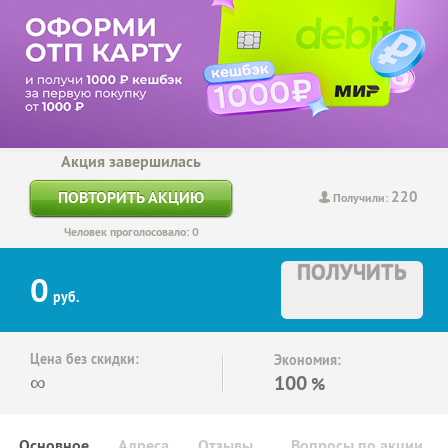
Акция завершилась
220
ПОВТОРИТЬ АКЦИЮ
Получили:
Человек проголосовало: 0
ПОЛУЧИТЬ
0
руб.
Цена без скидки:
Экономия:
∞
100
%
Основное
Адреса
Отзывы
Вопросы по акции