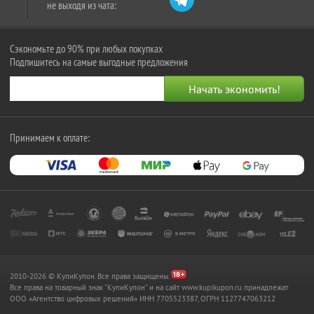
не выходя из чата:
Сэкономьте до 90% при любых покупках
Подпишитесь на самые выгодные предложения
Принимаем к оплате:
2010-2026 © КупиКупон. Все права защищены.
Все права на товарный знак "КупиКупон" и на сайт www.kupikupon.ru принадлежат
OOO «Агентство цифровых решений» ИНН 7705523387, ОГРН 1127747063212