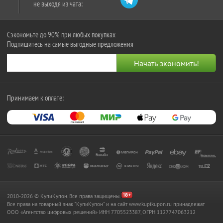
не выходя из чата:
Сэкономьте до 90% при любых покупках
Подпишитесь на самые выгодные предложения
Принимаем к оплате:
2010-2026 © КупиКупон. Все права защищены.
Все права на товарный знак "КупиКупон" и на сайт www.kupikupon.ru принадлежат
OOO «Агентство цифровых решений» ИНН 7705523387, ОГРН 1127747063212