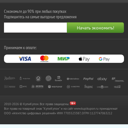
Сэкономьте до 90% при любых покупках
Подпишитесь на самые выгодные предложения
Принимаем к оплате:
2010-2026 © КупиКупон. Все права защищены.
Все права на товарный знак "КупиКупон" и на сайт www.kupikupon.ru принадлежат
OOO «Агентство цифровых решений» ИНН 7705523387, ОГРН 1127747063212