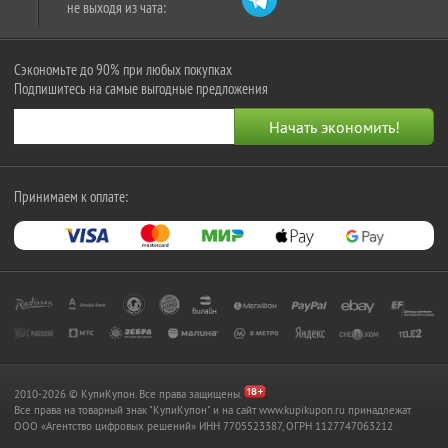
не выходя из чата:
Сэкономьте до 90% при любых покупках
Подпишитесь на самые выгодные предложения
Принимаем к оплате:
2010-2026 © КупиКупон. Все права защищены.
Все права на товарный знак "КупиКупон" и на сайт www.kupikupon.ru принадлежат
OOO «Агентство цифровых решений» ИНН 7705523387, ОГРН 1127747063212