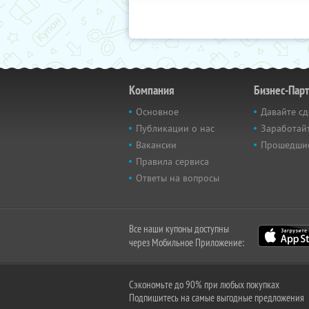
Компания
Бизнес-Пар
Основное
Давайте сд
Публикации о нас
Заработайт
Вакансии
Прошедши
Правила сервиса
Ответы на вопросы
Все наши купоны доступны
через Мобильное Приложение:
Сэкономьте до 90% при любых покупках
Подпишитесь на самые выгодные предложения