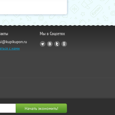
такты
Мы в Соцсетях
si@kupikupon.ru
аться с нами