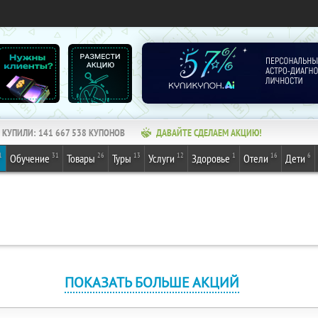
КУПИЛИ:
141 667 538
КУПОНОВ
ДАВАЙТЕ СДЕЛАЕМ АКЦИЮ!
1
31
26
13
12
1
16
6
Обучение
Товары
Туры
Услуги
Здоровье
Отели
Дети
ПОКАЗАТЬ БОЛЬШЕ АКЦИЙ