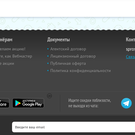
тнёрам
Документы
Кон
елаем акцию!
Агентский договор
spro
е, как Вебмастер
Лицензионный договор
Связ
е акции
Публичная оферта
Политика конфиденциальности
Ищите скидки поблизости,
не выходя из чата: