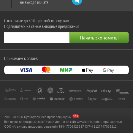
не выходя из чата:
Сэкономьте до 90% при любых покупках
Подпишитесь на самые выгодные предложения
Принимаем к оплате:
2010-2026 © КупиКупон. Все права защищены.
Все права на товарный знак "КупиКупон" и на сайт www.kupikupon.ru принадлежат
OOO «Агентство цифровых решений» ИНН 7705523387, ОГРН 1127747063212