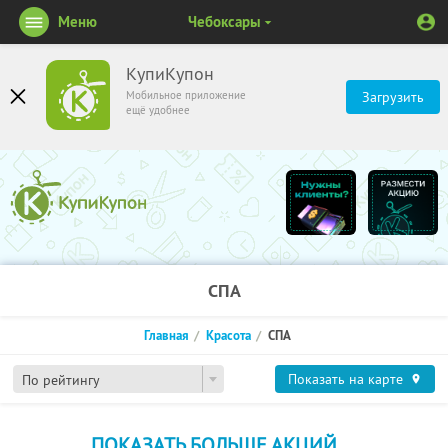
Меню
Чебоксары
КупиКупон
Мобильное приложение
Загрузить
ещё удобнее
СПА
Главная
Красота
СПА
Показать на карте
По рейтингу
ПОКАЗАТЬ БОЛЬШЕ АКЦИЙ