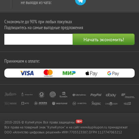
не выходя из чата:
Сэкономьте до 90% при любых покупках
Подпишитесь на самые выгодные предложения
Принимаем к оплате:
2010-2026 © КупиКупон. Все права защищены.
Все права на товарный знак "КупиКупон" и на сайт www.kupikupon.ru принадлежат
OOO «Агентство цифровых решений» ИНН 7705523387, ОГРН 1127747063212