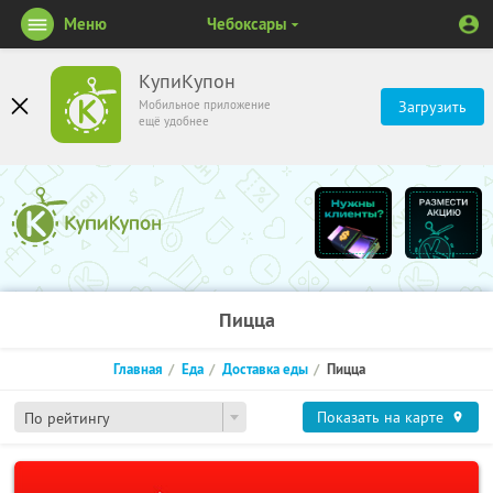
Меню
Чебоксары
КупиКупон
Мобильное приложение
Загрузить
ещё удобнее
Пицца
Главная
Еда
Доставка еды
Пицца
Показать на карте
По рейтингу