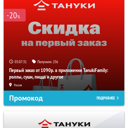
-20
%
03:07:31
Получили:
256
Первый заказ от 1090р. в приложении TanukiFamily:
роллы, суши, пицца и другое
Россия
Промокод
ПОДРОБНЕЕ