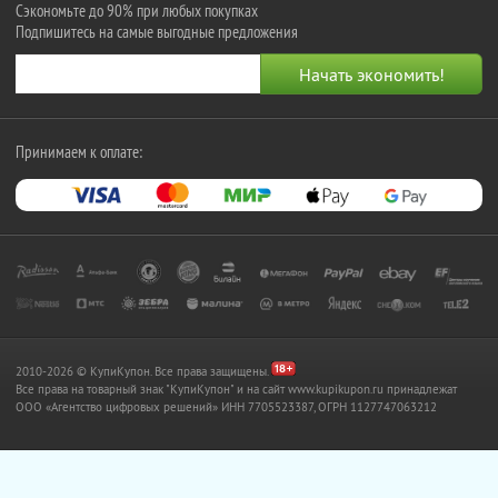
Сэкономьте до 90% при любых покупках
Подпишитесь на самые выгодные предложения
Принимаем к оплате:
2010-2026 © КупиКупон. Все права защищены.
Все права на товарный знак "КупиКупон" и на сайт www.kupikupon.ru принадлежат
OOO «Агентство цифровых решений» ИНН 7705523387, ОГРН 1127747063212