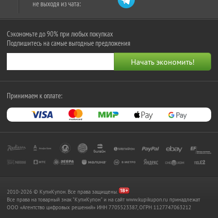
не выходя из чата:
Сэкономьте до 90% при любых покупках
Подпишитесь на самые выгодные предложения
Принимаем к оплате:
2010-2026 © КупиКупон. Все права защищены.
Все права на товарный знак "КупиКупон" и на сайт www.kupikupon.ru принадлежат
OOO «Агентство цифровых решений» ИНН 7705523387, ОГРН 1127747063212