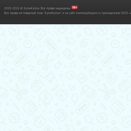
2010-2026 © КупиКупон. Все права защищены.
Все права на товарный знак "КупиКупон" и на сайт www.kupikupon.ru принадлежат OO