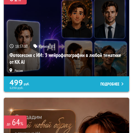
18:57:08
Купили:
81
Фотосессия с ИИ: 3 нейрофотографии в любой тематике
от KK AI
Россия
499
ПОДРОБНЕЕ
руб.
1290
руб.
64
%
до