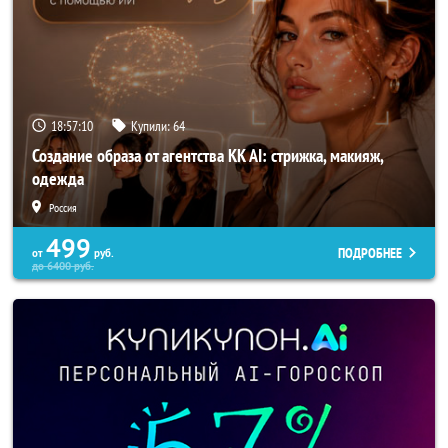
18:57:08
Купили:
64
Создание образа от агентства KK AI: стрижка, макияж,
одежда
Россия
499
ПОДРОБНЕЕ
от
руб.
до
6400
руб.