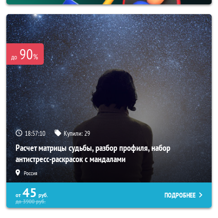
90
%
до
18:57:08
Купили:
29
Расчет матрицы судьбы, разбор профиля, набор
антистресс-раскрасок с мандалами
Россия
45
ПОДРОБНЕЕ
от
руб.
до
3900
руб.