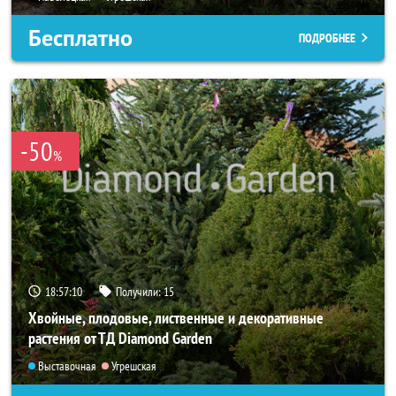
Бесплатно
ПОДРОБНЕЕ
-50
%
18:57:08
Получили:
15
Хвойные, плодовые, лиственные и декоративные
растения от ТД Diamond Garden
Выставочная
Угрешская