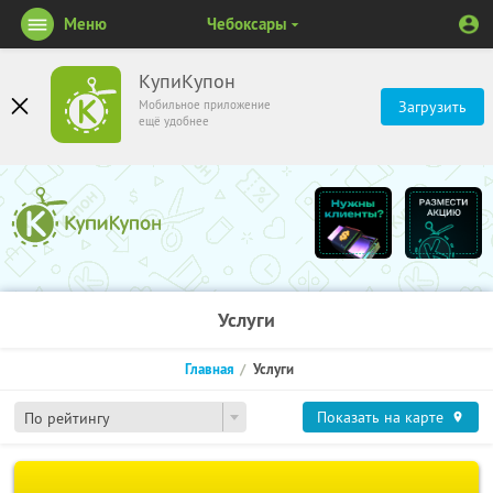
Меню
Чебоксары
КупиКупон
Мобильное приложение
Загрузить
ещё удобнее
Услуги
Главная
Услуги
Показать на карте
По рейтингу