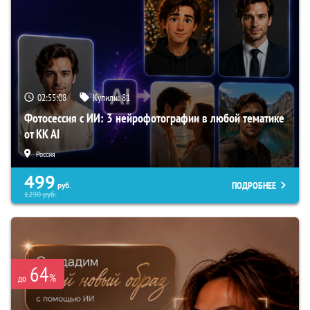
02:55:07
Купили:
81
Фотосессия с ИИ: 3 нейрофотографии в любой тематике
от KK AI
Россия
499
ПОДРОБНЕЕ
руб.
1290
руб.
64
%
до