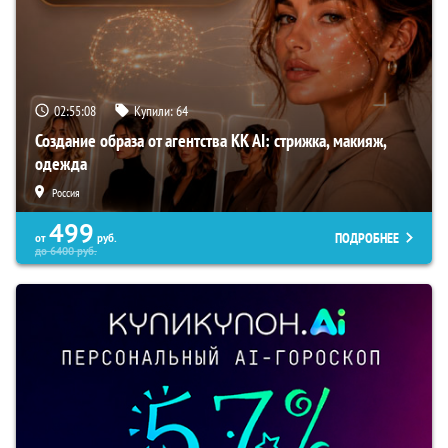
02:55:07
Купили:
64
Создание образа от агентства KK AI: стрижка, макияж,
одежда
Россия
499
ПОДРОБНЕЕ
от
руб.
до
6400
руб.