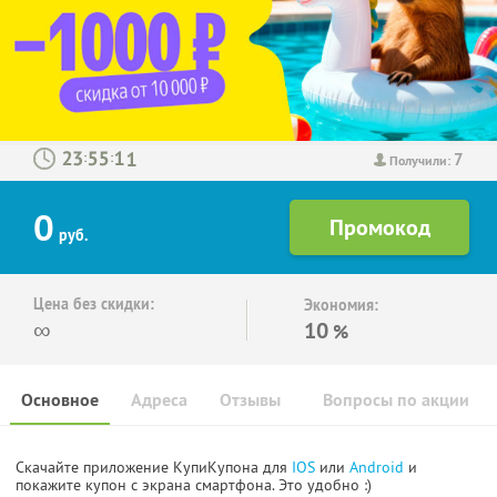
7
:
:
Получили:
0
руб.
Цена без скидки:
Экономия:
∞
10
%
Основное
Адреса
Отзывы
Вопросы по акции
Скачайте приложение КупиКупона для
IOS
или
Android
и
покажите купон с экрана смартфона. Это удобно :)