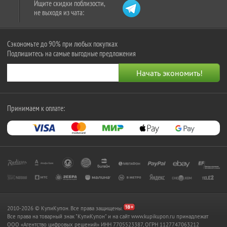
Ищите скидки поблизости,
не выходя из чата:
Сэкономьте до 90% при любых покупках
Подпишитесь на самые выгодные предложения
Принимаем к оплате:
2010-2026 © КупиКупон. Все права защищены.
Все права на товарный знак "КупиКупон" и на сайт www.kupikupon.ru принадлежат
OOO «Агентство цифровых решений» ИНН 7705523387, ОГРН 1127747063212