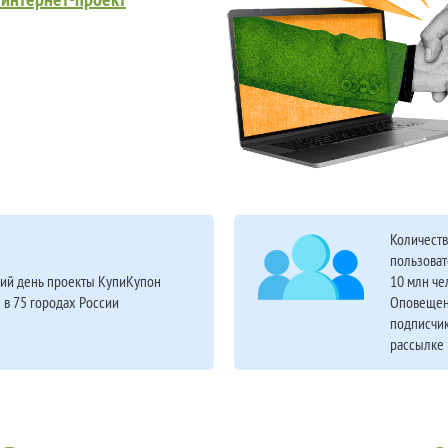
Количест
пользоват
ий день проекты КупиКупон
10 млн че
 в 75 городах России
Оповещен
подписчик
рассылке