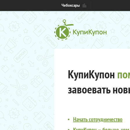
Чебоксары
КупиКупон
по
завоевать нов
Начать сотрудничество
КупиКупон — больше, чем