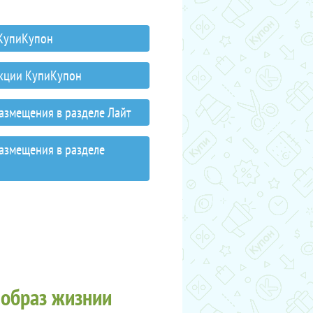
 КупиКупон
акции КупиКупон
размещения в разделе Лайт
размещения в разделе
 образ жизнии