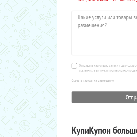
Отправляя настоящую заявку, я даю
соглас
указанных в заявке, и подтверждаю, что да
Скачать тарифы на размещение
КупиКупон больше