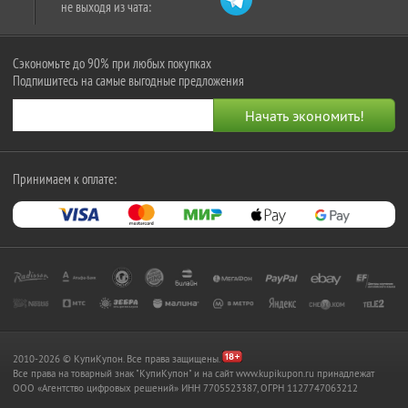
не выходя из чата:
Сэкономьте до 90% при любых покупках
Подпишитесь на самые выгодные предложения
Принимаем к оплате:
2010-2026 © КупиКупон. Все права защищены.
Все права на товарный знак "КупиКупон" и на сайт www.kupikupon.ru принадлежат
OOO «Агентство цифровых решений» ИНН 7705523387, ОГРН 1127747063212