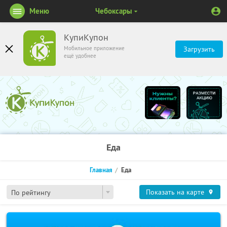
Меню
Чебоксары
КупиКупон
Мобильное приложение
Загрузить
ещё удобнее
Еда
Главная
Еда
Показать на карте
По рейтингу