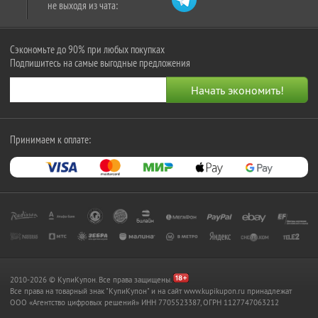
не выходя из чата:
Сэкономьте до 90% при любых покупках
Подпишитесь на самые выгодные предложения
Принимаем к оплате:
2010-2026 © КупиКупон. Все права защищены.
Все права на товарный знак "КупиКупон" и на сайт www.kupikupon.ru принадлежат
OOO «Агентство цифровых решений» ИНН 7705523387, ОГРН 1127747063212