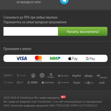
не выходя из чата:
Сэкономьте до 90% при любых покупках
Подпишитесь на самые выгодные предложения
Принимаем к оплате:
2010-2026 © КупиКупон. Все права защищены.
Все права на товарный знак "КупиКупон" и на сайт www.kupikupon.ru принадлежат
OOO «Агентство цифровых решений» ИНН 7705523387, ОГРН 1127747063212