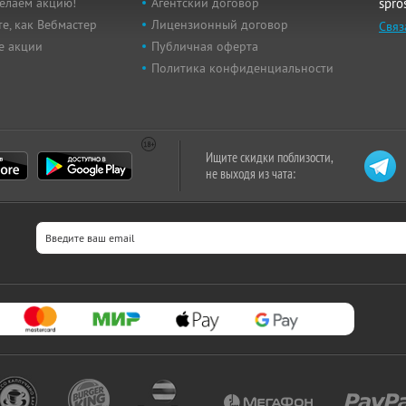
елаем акцию!
Агентский договор
spro
е, как Вебмастер
Лицензионный договор
Связ
е акции
Публичная оферта
Политика конфиденциальности
Ищите скидки поблизости,
не выходя из чата: