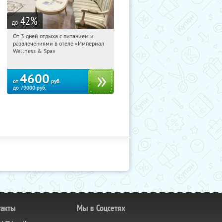
42
%
до
От 3 дней отдыха с питанием и
15:21:03
Купили:
114
развлечениями в отеле «Империал
Калужская обл., г. Обнинск, Киевское
Wellness & Spa»
ш., д. 11А
4600
от
руб.
до
79000
руб.
такты
Мы в Соцсетях