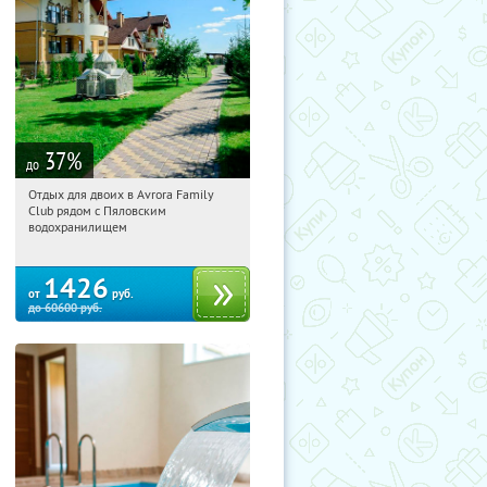
37
%
до
Отдых для двоих в Avrora Family
15:21:03
Купили:
10
Club рядом с Пяловским
Московская обл., Мытищинский р-н,
водохранилищем
д. Степаньково, ул. Рождественская, д.
25
1426
от
руб.
до
60600
руб.