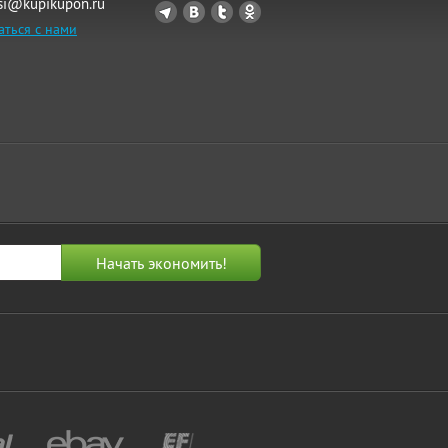
si@kupikupon.ru
аться с нами