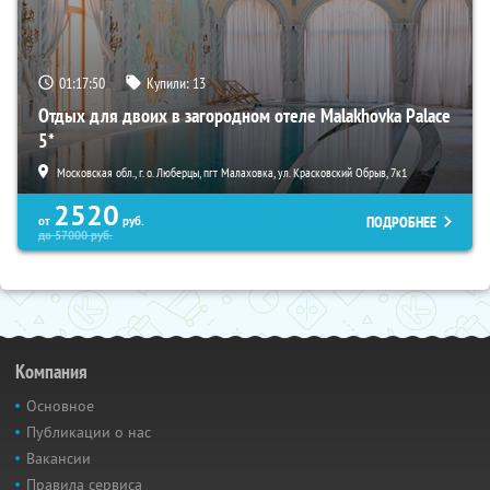
01:17:49
Купили:
13
Отдых для двоих в загородном отеле Malakhovka Palace
5*
Московская обл., г. о. Люберцы, пгт Малаховка, ул. Красковский Обрыв, 7к1
2520
ПОДРОБНЕЕ
от
руб.
до
57000
руб.
Компания
Основное
Публикации о нас
Вакансии
Правила сервиса