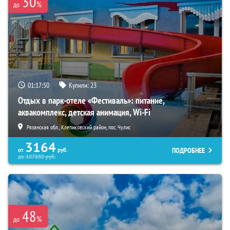
30
%
до
01:17:49
Купили:
23
Отдых в парк-отеле «Фестиваль»: питание,
аквакомплекс, детская анимация, Wi-Fi
Рязанская обл., Клепиковский район, пос. Чулис
3164
ПОДРОБНЕЕ
от
руб.
до
107880
руб.
48
%
до