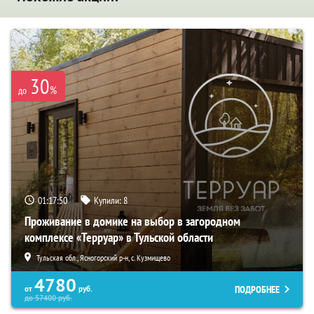
30
%
до
01:17:49
Купили:
8
Проживание в домике на выбор в загородном
комплексе «Терруар» в Тульской области
Тульская обл., Ясногорский р-н, с. Кузмищево
4780
ПОДРОБНЕЕ
от
руб.
до
57400
руб.