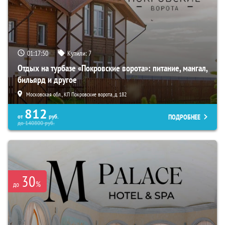
01:17:49
Купили:
7
Отдых на турбазе «Покровские ворота»: питание, мангал,
бильярд и другое
Московская обл., КП Покровские ворота, д. 182
812
ПОДРОБНЕЕ
от
руб.
до
140800
руб.
30
%
до