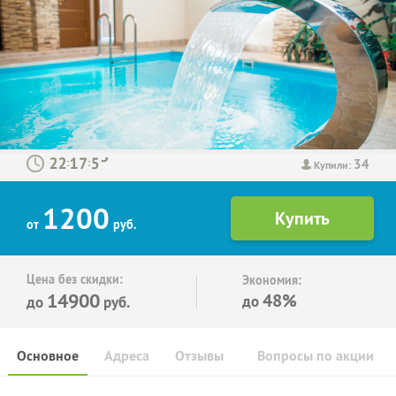
34
:
:
Купили:
1200
от
руб.
Цена без скидки:
Экономия:
14900
48%
до
до
руб.
Основное
Адреса
Отзывы
Вопросы по акции