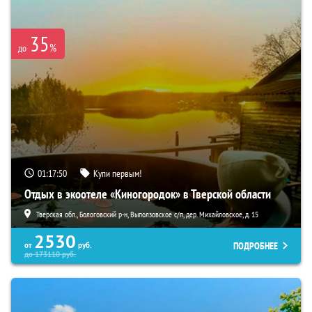
35
%
до
01:17:49
Купи первым!
Отдых в экоотеле «Киногородок» в Тверской области
Тверская обл., Бологовский р-н, Выползовское с/п, дер. Михайловское, д. 15
2530
ПОДРОБНЕЕ
от
руб.
до
173110
руб.