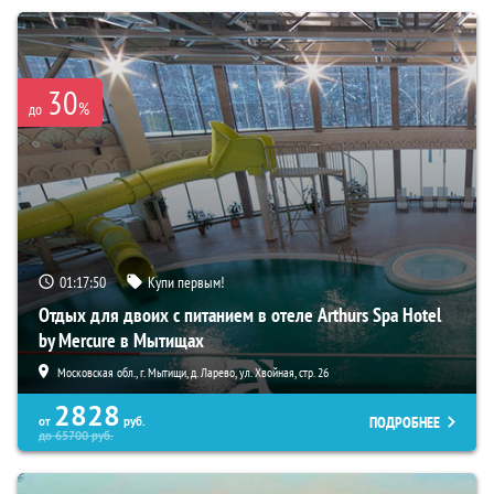
30
%
до
01:17:49
Купи первым!
Отдых для двоих с питанием в отеле Arthurs Spa Hotel
by Mercure в Мытищах
Московская обл., г. Мытищи, д. Ларево, ул. Хвойная, стр. 26
2828
ПОДРОБНЕЕ
от
руб.
до
65700
руб.