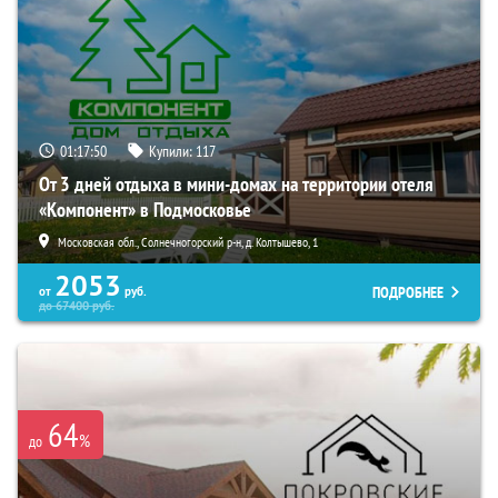
01:17:49
Купили:
117
От 3 дней отдыха в мини-домах на территории отеля
«Компонент» в Подмосковье
Московская обл., Солнечногорский р-н, д. Колтышево, 1
2053
ПОДРОБНЕЕ
от
руб.
до
67400
руб.
64
%
до