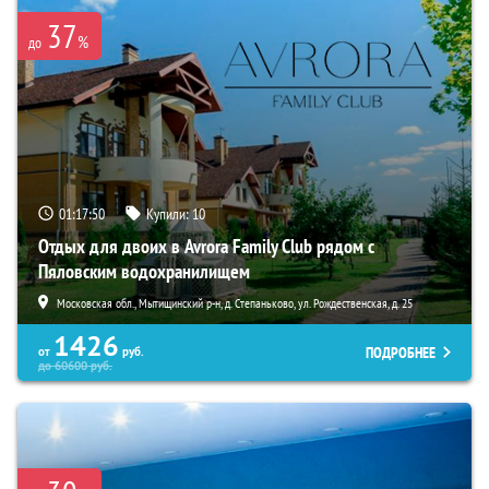
37
%
до
01:17:49
Купили:
10
Отдых для двоих в Avrora Family Club рядом с
Пяловским водохранилищем
Московская обл., Мытищинский р-н, д. Степаньково, ул. Рождественская, д. 25
1426
ПОДРОБНЕЕ
от
руб.
до
60600
руб.