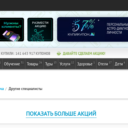
КУПИЛИ:
141 643 917
КУПОНОВ
ДАВАЙТЕ СДЕЛАЕМ АКЦИЮ!
1
31
26
13
12
1
17
6
Обучение
Товары
Туры
Услуги
Здоровье
Отели
Дети
ача
Другие специалисты
ПОКАЗАТЬ БОЛЬШЕ АКЦИЙ