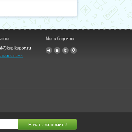
такты
Мы в Соцсетях
si@kupikupon.ru
аться с нами