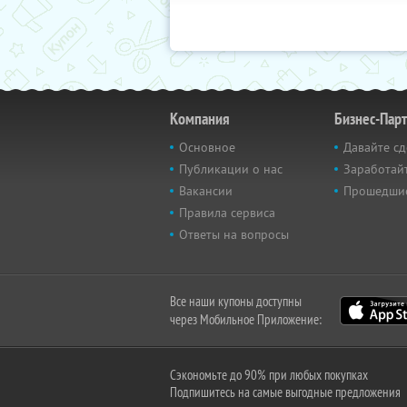
Компания
Бизнес-Пар
Основное
Давайте сд
Публикации о нас
Заработайт
Вакансии
Прошедши
Правила сервиса
Ответы на вопросы
Все наши купоны доступны
через Мобильное Приложение:
Сэкономьте до 90% при любых покупках
Подпишитесь на самые выгодные предложения