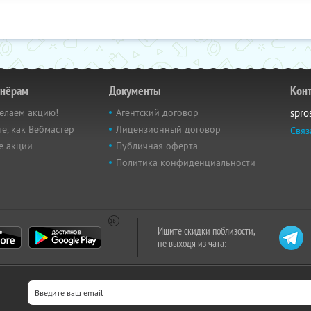
тнёрам
Документы
Кон
елаем акцию!
Агентский договор
spro
е, как Вебмастер
Лицензионный договор
Связ
е акции
Публичная оферта
Политика конфиденциальности
Ищите скидки поблизости,
не выходя из чата: