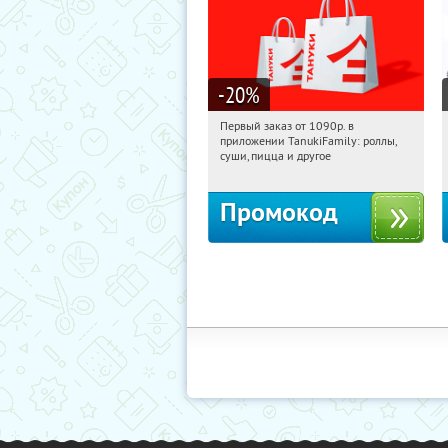
-20
%
Первый заказ от 1090р. в
04:08:58
Получили:
256
приложении TanukiFamily: роллы,
Россия
суши, пицца и другое
Промокод