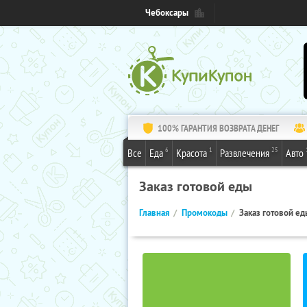
Чебоксары
100% ГАРАНТИЯ ВОЗВРАТА ДЕНЕГ
6
1
25
Все
Еда
Красота
Развлечения
Авто
Заказ готовой еды
Главная
Промокоды
Заказ готовой ед