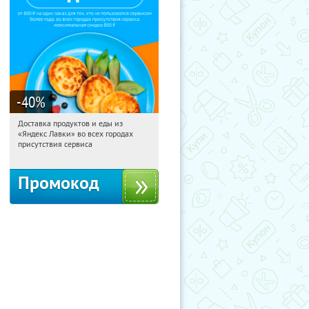
-40
%
Доставка продуктов и еды из
04:08:58
Получили:
38
«Яндекс Лавки» во всех городах
Россия
присутствия сервиса
Промокод