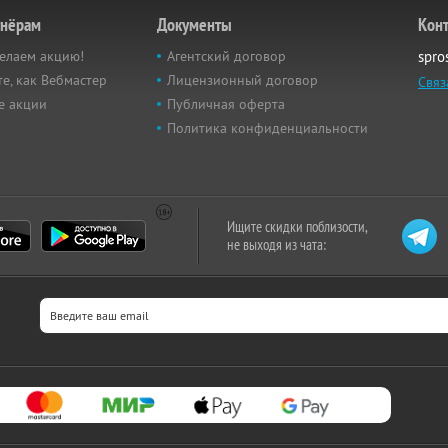
тнёрам
Документы
Кон
елаем акцию!
Агентский договор
spro
е, как Вебмастер
Лицензионный договор
Связ
е акции
Публичная оферта
Политика конфиденциальности
Ищите скидки поблизости,
не выходя из чата: