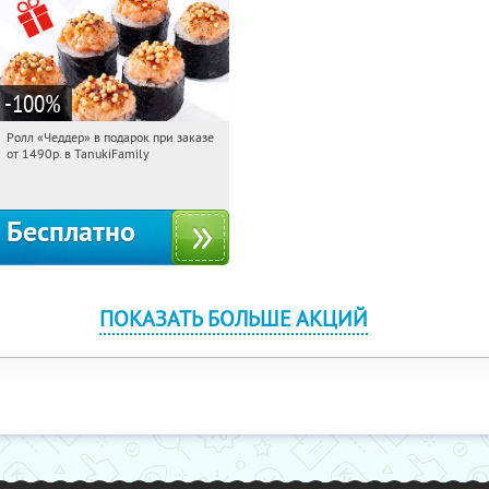
-100
%
Ролл «Чеддер» в подарок при заказе
04:08:58
Получили:
108
от 1490р. в TanukiFamily
Россия
Бесплатно
ПОКАЗАТЬ БОЛЬШЕ АКЦИЙ