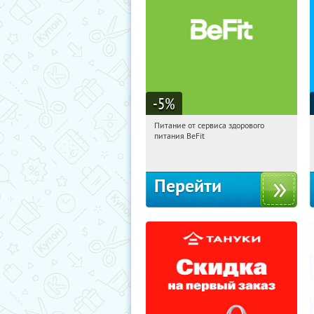
-5
%
Питание от сервиса здорового
04:08:58
Получи первым!
питания BeFit
Россия
Перейти