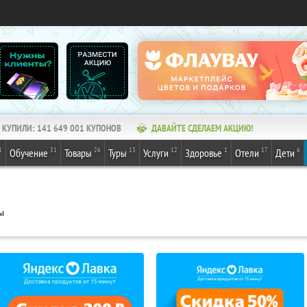
КУПИЛИ:
141 649 001
КУПОНОВ
ДАВАЙТЕ СДЕЛАЕМ АКЦИЮ!
1
31
26
13
12
1
17
6
Обучение
Товары
Туры
Услуги
Здоровье
Отели
Дети
ы