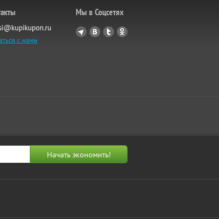
такты
Мы в Соцсетях
si@kupikupon.ru
аться с нами