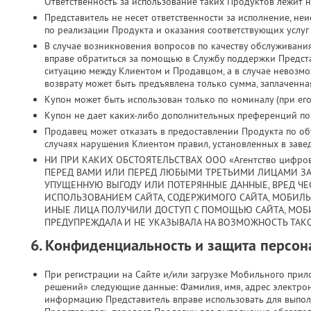
Ответственность за использование таких Продуктов лежит н
Представитель не несет ответственности за исполнение, н
по реализации Продукта и оказания соответствующих услуг
В случае возникновения вопросов по качеству обслуживани
вправе обратиться за помощью в Службу поддержки Предст
ситуацию между Клиентом и Продавцом, а в случае невозмо
возврату может быть предъявлена только сумма, заплаченная
Купон может быть использован только по номиналу (при его 
Купон не дает каких-либо дополнительных преференций по з
Продавец может отказать в предоставлении Продукта по объ
случаях нарушения Клиентом правил, установленных в заве
НИ ПРИ КАКИХ ОБСТОЯТЕЛЬСТВАХ ООО «Агентство цифро
ПЕРЕД ВАМИ ИЛИ ПЕРЕД ЛЮБЫМИ ТРЕТЬИМИ ЛИЦАМИ ЗА
УПУЩЕННУЮ ВЫГОДУ ИЛИ ПОТЕРЯННЫЕ ДАННЫЕ, ВРЕД ЧЕС
ИСПОЛЬЗОВАНИЕМ САЙТА, СОДЕРЖИМОГО САЙТА, МОБИЛ
ИНЫЕ ЛИЦА ПОЛУЧИЛИ ДОСТУП С ПОМОЩЬЮ САЙТА, МОБ
ПРЕДУПРЕЖДАЛА И НЕ УКАЗЫВАЛА НА ВОЗМОЖНОСТЬ ТАКО
6. Конфиденциальность и защита персо
При регистрации на Сайте и/или загрузке Мобильного при
решений» следующие данные: Фамилия, имя, адрес электрон
информацию Представитель вправе использовать для выпол