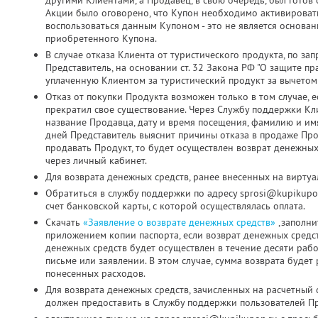
другими Клиентами, а Продавец, в свою очередь, был готов о
Акции было оговорено, что Купон необходимо активировать д
воспользоваться данным Купоном - это не является основа
приобретенного Купона.
В случае отказа Клиента от туристического продукта, по з
Представитель, на основании ст. 32 Закона РФ "О защите пр
уплаченную Клиентом за туристический продукт за вычетом
Отказ от покупки Продукта возможен только в том случае, 
прекратил свое существование. Через Службу поддержки Кл
название Продавца, дату и время посещения, фамилию и имя
дней Представитель выяснит причины отказа в продаже Про
продавать Продукт, то будет осуществлен возврат денежных
через личный кабинет.
Для возврата денежных средств, ранее внесенных на виртуа
Обратиться в службу поддержки по адресу sprosi@kupikupo
счет банковской карты, с которой осуществлялась оплата.
Скачать
«Заявление о возврате денежных средств»
,заполни
приложением копии паспорта, если возврат денежных средс
денежных средств будет осуществлен в течение десяти раб
письме или заявлении. В этом случае, сумма возврата будет
понесенных расходов.
Для возврата денежных средств, зачисленных на расчетный 
должен предоставить в Службу поддержки пользователей Пр