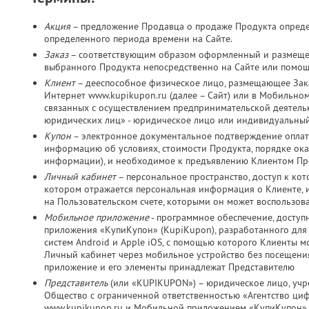
Акция
– предложение Продавца о продаже Продукта определ
определенного периода времени на Сайте.
Заказ
– соответствующим образом оформленный и размещен
выбранного Продукта непосредственно на Сайте или помо
Клиент
– дееспособное физическое лицо, размещающее Зака
Интернет www.kupikupon.ru (далее – Сайт) или в Мобильно
связанных с осуществлением предпринимательской деятельно
юридических лиц» - юридическое лицо или индивидуальный
Купон
– электронное документальное подтверждение оплат
информацию об условиях, стоимости Продукта, порядке оказ
информации), и необходимое к предъявлению Клиентом Пр
Личный кабинет
– персональное пространство, доступ к ко
котором отражается персональная информация о Клиенте, и
на Пользовательском счете, которыми он может воспользов
Мобильное приложение
- программное обеспечение, досту
приложения «КупиКупон» (KupiKupon), разработанного дл
систем Android и Apple iOS, с помощью которого Клиенты м
Личный кабинет через мобильное устройство без посещения
приложение и его элементы принадлежат Представителю
Представитель
(или «KUPIKUPON») – юридическое лицо, учр
Общество с ограниченной ответственностью «Агентство ц
www.kupikupon.ru и Мобильной приложением «КупиКупон»