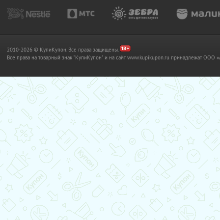
2010-2026 © КупиКупон. Все права защищены.
Все права на товарный знак "КупиКупон" и на сайт www.kupikupon.ru принадлежат OO