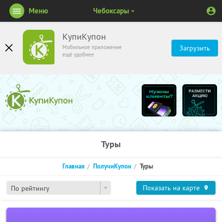
Меню
Чебоксары
КупиКупон
Мобильное приложение
Загрузить
ещё удобнее
Туры
Главная
ПолучиКупон
Туры
Показать на карте
По рейтингу