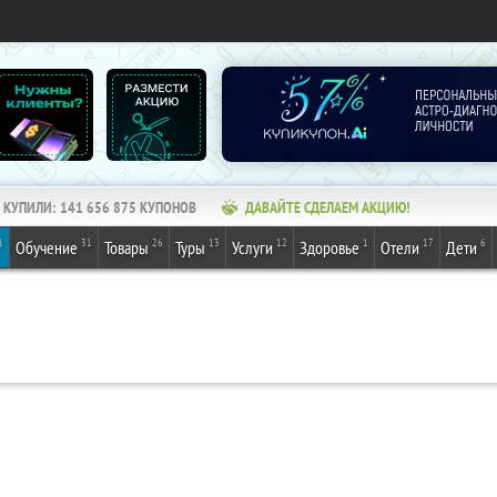
КУПИЛИ:
141 656 875
КУПОНОВ
ДАВАЙТЕ СДЕЛАЕМ АКЦИЮ!
1
31
26
13
12
1
17
6
Обучение
Товары
Туры
Услуги
Здоровье
Отели
Дети