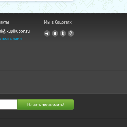
такты
Мы в Соцсетях
si@kupikupon.ru
аться с нами