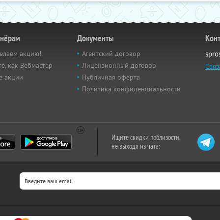
тнёрам
Документы
Кон
елаем акцию!
Агентский договор
spro
е, как Вебмастер
Лицензионный договор
Связ
е акции
Публичная оферта
Политика конфиденциальности
Ищите скидки поблизости,
не выходя из чата: