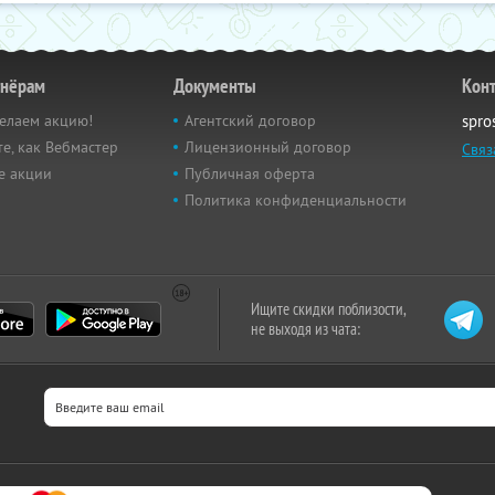
тнёрам
Документы
Кон
елаем акцию!
Агентский договор
spro
е, как Вебмастер
Лицензионный договор
Связ
е акции
Публичная оферта
Политика конфиденциальности
Ищите скидки поблизости,
не выходя из чата: