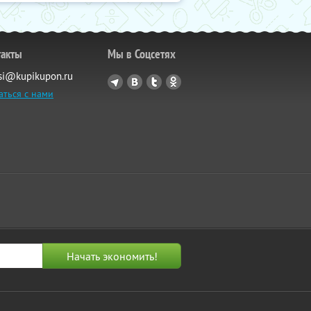
такты
Мы в Соцсетях
si@kupikupon.ru
аться с нами