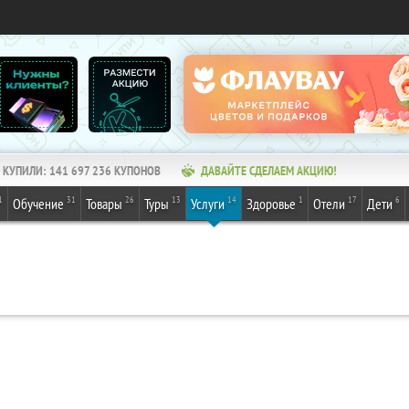
КУПИЛИ:
141 697 236
КУПОНОВ
ДАВАЙТЕ СДЕЛАЕМ АКЦИЮ!
1
31
26
13
14
1
17
6
Обучение
Товары
Туры
Услуги
Здоровье
Отели
Дети