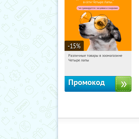
-15
%
Различные товары в зоомагазине
11:57:05
Получи первым!
Четыре лапы
Россия
Промокод