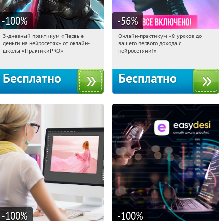
-100
%
-56
%
3-дневный практикум «Первые
Онлайн-практикум «8 уроков до
23:24:29
Получили:
29
23:24:29
Получили:
31
деньги на нейросетях» от онлайн-
вашего первого дохода с
Россия
Россия
школы «ПрактикиPRO»
нейросетями!»
Бесплатно
Бесплатно
-100
%
-100
%