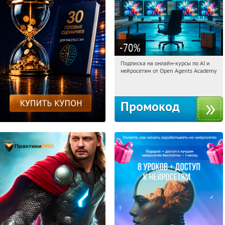
-70
%
Подписка на онлайн-курсы по AI и
23:24:29
Получили:
18
нейросетям от Open Agents Academy
Россия
Промокод