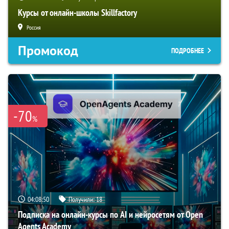
Курсы от онлайн-школы Skillfactory
Россия
Промокод
ПОДРОБНЕЕ
-70
%
04:08:49
Получили:
18
Подписка на онлайн-курсы по AI и нейросетям от Open
Agents Academy