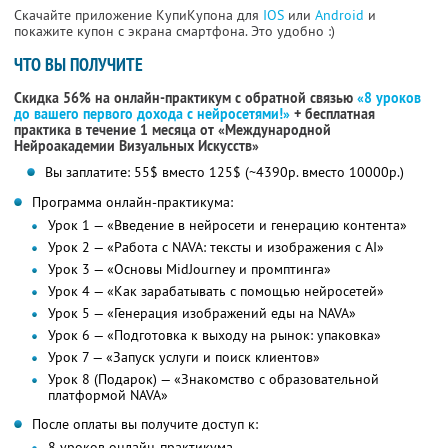
Скачайте приложение КупиКупона для
IOS
или
Android
и
покажите купон с экрана смартфона. Это удобно :)
ЧТО ВЫ ПОЛУЧИТЕ
Скидка 56% на онлайн-практикум с обратной связью
«8 уроков
до вашего первого дохода с нейросетями!»
+ бесплатная
практика в течение 1 месяца от «Международной
Нейроакадемии Визуальных Искусств»
Вы заплатите: 55$ вместо 125$ (~4390р. вместо 10000р.)
Программа онлайн-практикума:
Урок 1 — «Введение в нейросети и генерацию контента»
Урок 2 — «Работа с NAVA: тексты и изображения с AI»
Урок 3 — «Основы MidJourney и промптинга»
Урок 4 — «Как зарабатывать с помощью нейросетей»
Урок 5 — «Генерация изображений еды на NAVA»
Урок 6 — «Подготовка к выходу на рынок: упаковка»
Урок 7 — «Запуск услуги и поиск клиентов»
Урок 8 (Подарок) — «Знакомство с образовательной
платформой NAVA»
После оплаты вы получите доступ к:
8 уроков онлайн-практикума