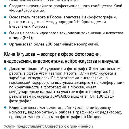
Создатель крупнейшего профессионального сообщества Клуб
«Российское фото»;
Основатель первого в России агентства Нейрофотографии,
ректор и создатель Международной Нейроакадемии
Визуальных Искусств;
Один из первых идеологов технологии токенизации искусства
в мире (NFT);
Организовал более 200 различных мероприятий.
Юлия Тягушова — эксперт в сфере фотографии,
видеосъёмки, видеомонтажа, нейроискусства и визуала:
Дипломированный художник и фотограф с 8-летним опытом
работы в сфере Art и Fashion. Работы Юлии публикуются в
зарубежных журналах. Её фотографии выставлялись в
московской галерее, она выступала экспертом на конференции
по креативности в фотографии в Москве, имеет
международные награды за участие в фотоконкурсах. По
результатам конкурса 35AWARDS входит в ТОП 100 фэшн
фотографов.
Юлия уже шесть лет ведёт онлайн-курсы по цифровому
искусству, видеомонтажу и работе в графических редакторах,
проводит мастер-классы по фотографии в Москве.
Услуги предоставляет: Общество с ограниченной