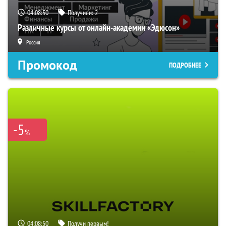
04:08:49
Получили:
2
Различные курсы от онлайн-академии «Эдюсон»
Россия
Промокод
ПОДРОБНЕЕ
-5
%
04:08:49
Получи первым!