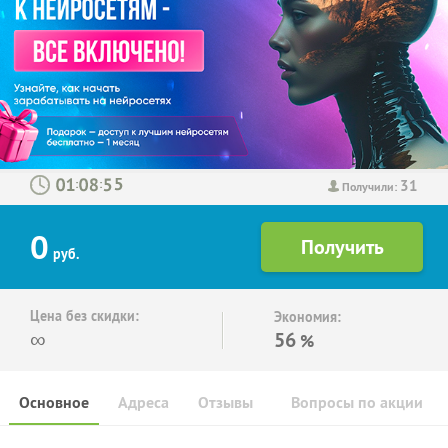
31
:
:
Получили:
0
руб.
Цена без скидки:
Экономия:
∞
56
%
Основное
Адреса
Отзывы
Вопросы по акции