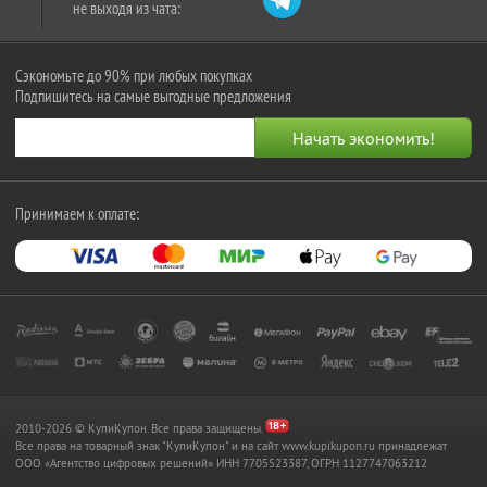
не выходя из чата:
Сэкономьте до 90% при любых покупках
Подпишитесь на самые выгодные предложения
Принимаем к оплате:
2010-2026 © КупиКупон. Все права защищены.
Все права на товарный знак "КупиКупон" и на сайт www.kupikupon.ru принадлежат
OOO «Агентство цифровых решений» ИНН 7705523387, ОГРН 1127747063212