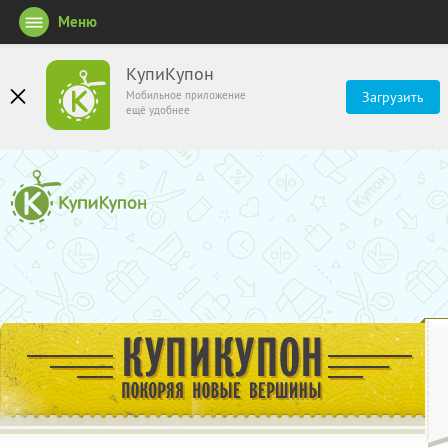
Меню
КупиКупон
Мобильное приложение
Загрузить
ещё удобнее