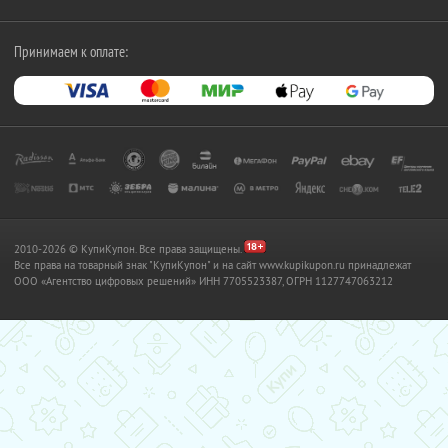
Принимаем к оплате:
2010-2026 © КупиКупон. Все права защищены.
Все права на товарный знак "КупиКупон" и на сайт www.kupikupon.ru принадлежат
OOO «Агентство цифровых решений» ИНН 7705523387, ОГРН 1127747063212