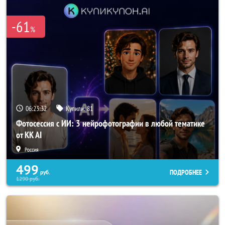
-61
%
06:23:32
Купили:
81
Фотосессия с ИИ: 3 нейрофотографии в любой тематике
от KK AI
Россия
499
ПОДРОБНЕЕ
руб.
1290
руб.