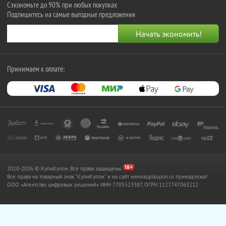
Сэкономьте до 90% при любых покупках
Подпишитесь на самые выгодные предложения
Принимаем к оплате:
2010-2026 © КупиКупон. Все права защищены.
Все права на товарный знак "КупиКупон" и на сайт www.kupikupon.ru принадлежат
OOO «Агентство цифровых решений» ИНН 7705523387, ОГРН 1127747063212