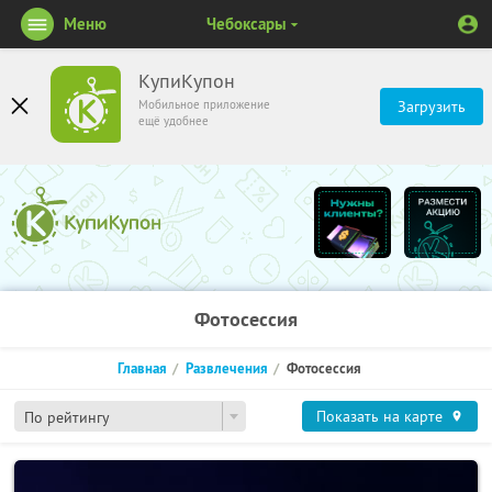
Меню
Чебоксары
КупиКупон
Мобильное приложение
Загрузить
ещё удобнее
Фотосессия
Главная
Развлечения
Фотосессия
Показать на карте
По рейтингу