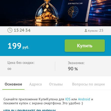
25
:
:
Купили:
199
руб.
Цена без скидки:
Экономия:
∞
90
%
Основное
Адреса
Отзывы
Вопросы по акции
Скачайте приложение КупиКупона для
IOS
или
Android
и
покажите купон с экрана смартфона. Это удобно :)