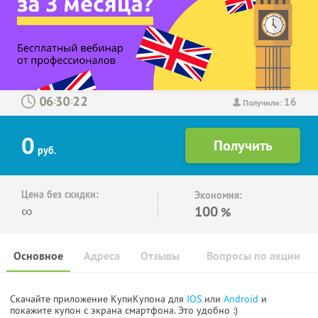
16
:
:
Получили:
0
руб.
Цена без скидки:
Экономия:
∞
100
%
Основное
Адреса
Отзывы
Вопросы по акции
Скачайте приложение КупиКупона для
IOS
или
Android
и
покажите купон с экрана смартфона. Это удобно :)