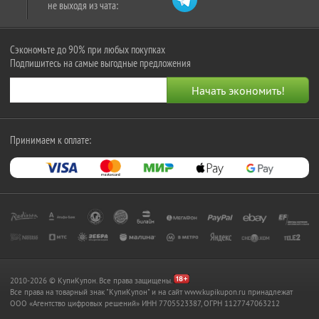
не выходя из чата:
Сэкономьте до 90% при любых покупках
Подпишитесь на самые выгодные предложения
Принимаем к оплате:
2010-2026 © КупиКупон. Все права защищены.
Все права на товарный знак "КупиКупон" и на сайт www.kupikupon.ru принадлежат
OOO «Агентство цифровых решений» ИНН 7705523387, ОГРН 1127747063212