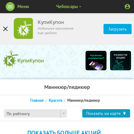
Меню
Чебоксары
КупиКупон
Мобильное приложение
Загрузить
ещё удобнее
Маникюр/педикюр
Главная
Красота
Маникюр/педикюр
Показать на карте
По рейтингу
ПОКАЗАТЬ БОЛЬШЕ АКЦИЙ