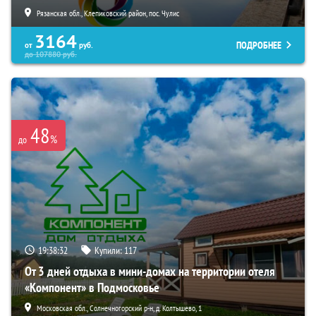
Рязанская обл., Клепиковский район, пос. Чулис
3164
ПОДРОБНЕЕ
от
руб.
до
107880
руб.
48
%
до
19:38:30
Купили:
117
От 3 дней отдыха в мини-домах на территории отеля
«Компонент» в Подмосковье
Московская обл., Солнечногорский р-н, д. Колтышево, 1