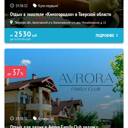
19:38:30
Купи первым!
Отдых в экоотеле «Киногородок» в Тверской области
Тверская обл., Бологовский р-н, Выползовское с/п, дер. Михайловское, д. 15
2530
ПОДРОБНЕЕ
от
руб.
до
173110
руб.
37
%
до
19:38:30
Купили:
10
Отдых для двоих в Avrora Family Club рядом с