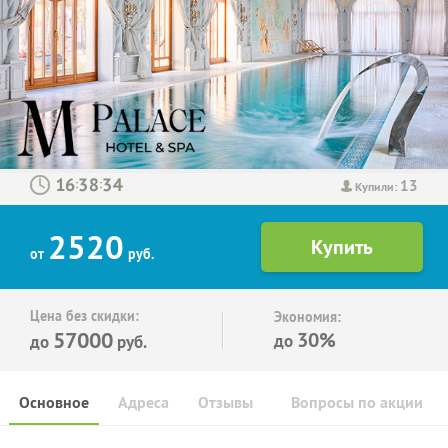
13
:
:
Купили:
2520
от
руб.
Цена без скидки:
Экономия:
57000
30%
до
до
руб.
Основное
Адреса
Отзывы
Вопросы по акции