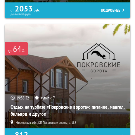
2053
ПОДРОБНЕЕ
от
руб.
до
67400
руб.
64
%
до
19:38:30
Купили:
7
Отдых на турбазе «Покровские ворота»: питание, мангал,
бильярд и другое
Московская обл., КП Покровские ворота, д. 182
812