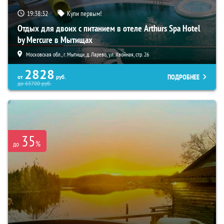
19:38:30
Купи первым!
Отдых для двоих с питанием в отеле Arthurs Spa Hotel
by Mercure в Мытищах
Московская обл., г. Мытищи, д. Ларево, ул. Хвойная, стр. 26
2828
ПОДРОБНЕЕ
от
руб.
до
65700
руб.
35
%
до