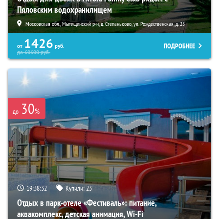
Пяловским водохранилищем
Московская обл., Мытищинский р-н, д. Степаньково, ул. Рождественская, д. 25
1426
ПОДРОБНЕЕ
от
руб.
до
60600
руб.
30
%
до
19:38:30
Купили:
23
Отдых в парк-отеле «Фестиваль»: питание,
аквакомплекс, детская анимация, Wi-Fi