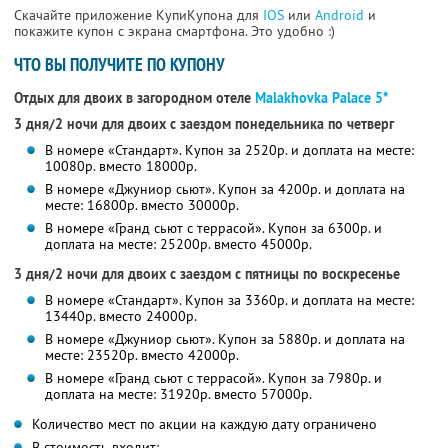
Скачайте приложение КупиКупона для
IOS
или
Android
и
покажите купон с экрана смартфона. Это удобно :)
ЧТО ВЫ ПОЛУЧИТЕ ПО КУПОНУ
Отдых для двоих в загородном отеле
Malakhovka Palace 5*
3 дня/2 ночи для двоих с заездом понедельника по четверг
В номере «Стандарт». Купон за 2520р. и доплата на месте:
10080р. вместо 18000р.
В номере «Джуниор сьют». Купон за 4200р. и доплата на
месте: 16800р. вместо 30000р.
В номере «Гранд сьют с террасой». Купон за 6300р. и
доплата на месте: 25200р. вместо 45000р.
3 дня/2 ночи для двоих с заездом с пятницы по воскресенье
В номере «Стандарт». Купон за 3360р. и доплата на месте:
13440р. вместо 24000р.
В номере «Джуниор сьют». Купон за 5880р. и доплата на
месте: 23520р. вместо 42000р.
В номере «Гранд сьют с террасой». Купон за 7980р. и
доплата на месте: 31920р. вместо 57000р.
Количество мест по акции на каждую дату ограничено
В стоимость входит: