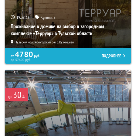
19:38:30
Купили:
8
Проживание в домике на выбор в загородном
комплексе «Терруар» в Тульской области
Тульская обл., Ясногорский р-н, с. Кузмищево
4780
ПОДРОБНЕЕ
от
руб.
до
57400
руб.
30
%
до