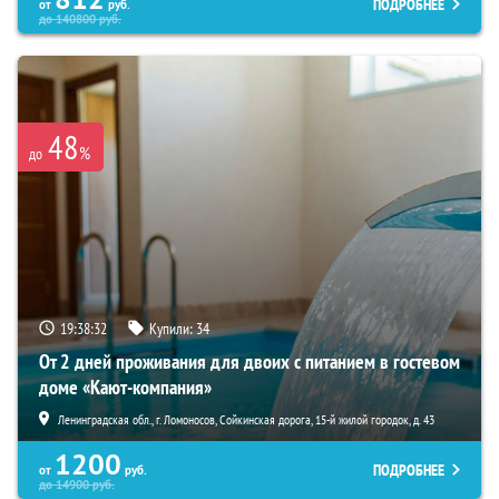
ПОДРОБНЕЕ
от
руб.
до
140800
руб.
48
%
до
19:38:30
Купили:
34
От 2 дней проживания для двоих с питанием в гостевом
доме «Кают-компания»
Ленинградская обл., г. Ломоносов, Сойкинская дорога, 15-й жилой городок, д. 43
1200
ПОДРОБНЕЕ
от
руб.
до
14900
руб.