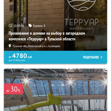
10:59:07
Купили:
8
Проживание в домике на выбор в загородном
комплексе «Терруар» в Тульской области
Тульская обл., Ясногорский р-н, с. Кузмищево
4780
ПОДРОБНЕЕ
от
руб.
до
57400
руб.
30
%
до