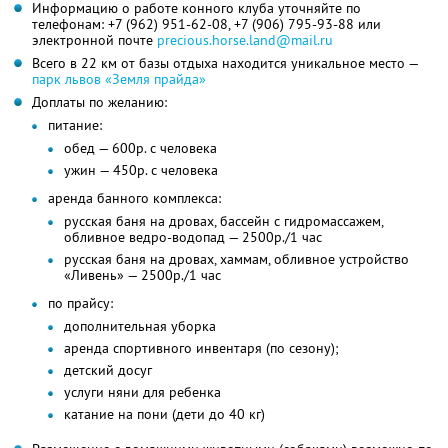
Информацию о работе конного клуба уточняйте по
телефонам:
+7 (962) 951-62-08,
+7 (906) 795-93-88
или
электронной почте
precious.horse.land@mail.ru
Всего в 22 км от базы отдыха находится уникальное место —
парк львов «Земля прайда»
Доплаты по желанию:
питание:
обед — 600р. с человека
ужин — 450р. с человека
аренда банного комплекса:
русская баня на дровах, бассейн с гидромассажем,
обливное ведро-водопад — 2500р./1 час
русская баня на дровах, хаммам, обливное устройство
«Ливень» — 2500р./1 час
по прайсу:
дополнительная уборка
аренда спортивного инвентаря (по сезону);
детский досуг
услуги няни для ребенка
катание на пони (дети до 40 кг)