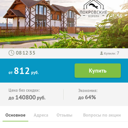
7
:
:
Купили:
812
от
руб.
Цена без скидки:
Экономия:
140800
64%
до
до
руб.
Основное
Адреса
Отзывы
Вопросы по акции