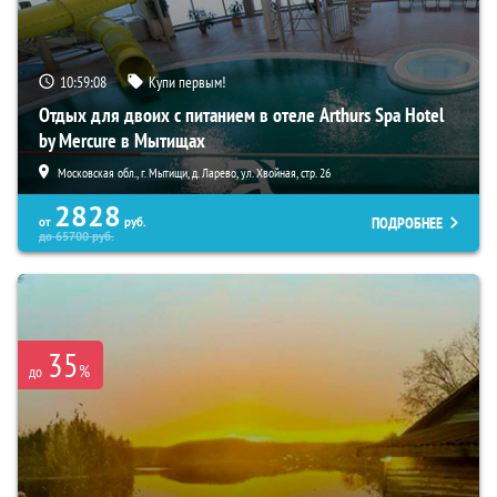
10:59:07
Купи первым!
Отдых для двоих с питанием в отеле Arthurs Spa Hotel
by Mercure в Мытищах
Московская обл., г. Мытищи, д. Ларево, ул. Хвойная, стр. 26
2828
ПОДРОБНЕЕ
от
руб.
до
65700
руб.
35
%
до