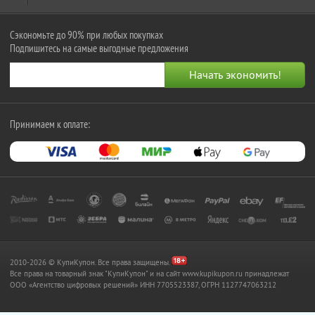
Сэкономьте до 90% при любых покупках
Подпишитесь на самые выгодные предложения
Принимаем к оплате:
2010-2026 © КупиКупон. Все права защищены.
Все права на товарный знак "КупиКупон" и на сайт www.kupikupon.ru принадлежат
OOO «Агентство цифровых решений» ИНН 7705523387, ОГРН 1127747063212