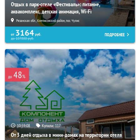
Отдых в парк-отеле «Фестиваль»: питание,
аквакомплекс, детская анимация, Wi-Fi
Рязанская обл., Клепиковский район, пос. Чулис
3164
ПОДРОБНЕЕ
от
руб.
до
107880
руб.
48
%
до
10:59:07
Купили:
117
От 3 дней отдыха в мини-домах на территории отеля