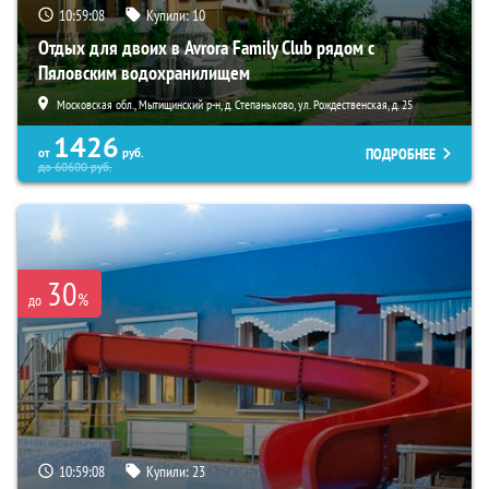
10:59:07
Купили:
10
Отдых для двоих в Avrora Family Club рядом с
Пяловским водохранилищем
Московская обл., Мытищинский р-н, д. Степаньково, ул. Рождественская, д. 25
1426
ПОДРОБНЕЕ
от
руб.
до
60600
руб.
30
%
до
10:59:07
Купили:
23