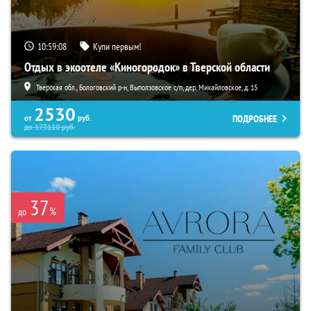
10:59:07
Купи первым!
Отдых в экоотеле «Киногородок» в Тверской области
Тверская обл., Бологовский р-н, Выползовское с/п, дер. Михайловское, д. 15
2530
ПОДРОБНЕЕ
от
руб.
до
173110
руб.
37
%
до