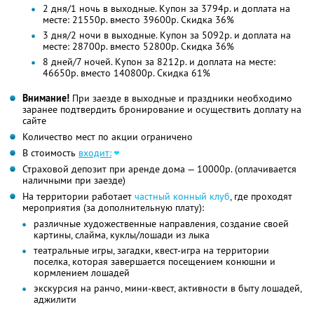
2 дня/1 ночь в выходные. Купон за 3794р. и доплата на
месте: 21550р. вместо 39600р. Скидка 36%
3 дня/2 ночи в выходные. Купон за 5092р. и доплата на
месте: 28700р. вместо 52800р. Скидка 36%
8 дней/7 ночей. Купон за 8212р. и доплата на месте:
46650р. вместо 140800р. Скидка 61%
Внимание!
При заезде в выходные и праздники необходимо
заранее подтвердить бронирование и осуществить доплату на
сайте
Количество мест по акции ограничено
В стоимость
входит:
Страховой депозит при аренде дома — 10000р. (оплачивается
наличными при заезде)
На территории работает
частный конный клуб
, где проходят
мероприятия (за дополнительную плату):
различные художественные направления, создание своей
картины, слайма, куклы/лошади из лыка
театральные игры, загадки, квест-игра на территории
поселка, которая завершается посещением конюшни и
кормлением лошадей
экскурсия на ранчо, мини-квест, активности в быту лошадей,
аджилити