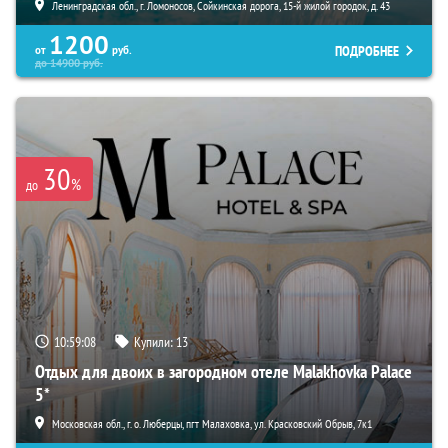
Ленинградская обл., г. Ломоносов, Сойкинская дорога, 15-й жилой городок, д. 43
1200
ПОДРОБНЕЕ
от
руб.
до
14900
руб.
30
%
до
10:59:07
Купили:
13
Отдых для двоих в загородном отеле Malakhovka Palace
5*
Московская обл., г. о. Люберцы, пгт Малаховка, ул. Красковский Обрыв, 7к1