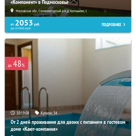
«Компонент» в Подмосковье
Московская обл., Солнечногорский р-н, д. Колтышево, 1
2053
ПОДРОБНЕЕ
от
руб.
до
67400
руб.
48
%
до
10:59:07
Купили:
34
От 2 дней проживания для двоих с питанием в гостевом
доме «Кают-компания»