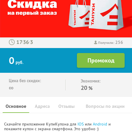
256
:
:
Получили:
0
руб.
Цена без скидки:
Экономия:
∞
20
%
Основное
Адреса
Отзывы
Вопросы по акции
Скачайте приложение КупиКупона для
IOS
или
Android
и
покажите купон с экрана смартфона. Это удобно :)