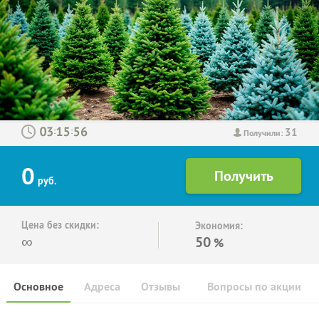
31
:
:
Получили:
0
руб.
Цена без скидки:
Экономия:
∞
50
%
Основное
Адреса
Отзывы
Вопросы по акции