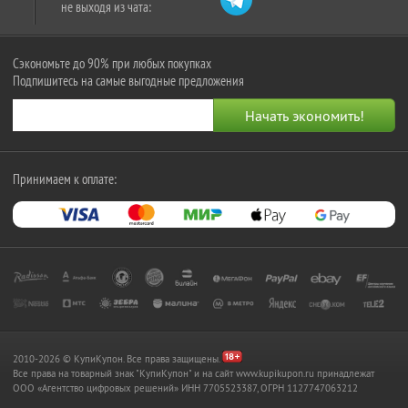
не выходя из чата:
Сэкономьте до 90% при любых покупках
Подпишитесь на самые выгодные предложения
Принимаем к оплате:
2010-2026 © КупиКупон. Все права защищены.
Все права на товарный знак "КупиКупон" и на сайт www.kupikupon.ru принадлежат
OOO «Агентство цифровых решений» ИНН 7705523387, ОГРН 1127747063212