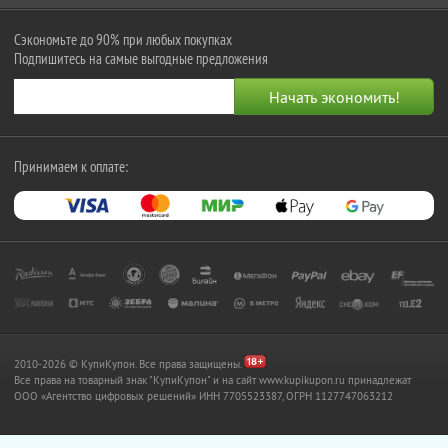
Сэкономьте до 90% при любых покупках
Подпишитесь на самые выгодные предложения
Принимаем к оплате:
2010-2026 © КупиКупон. Все права защищены.
Все права на товарный знак "КупиКупон" и на сайт www.kupikupon.ru принадлежат
OOO «Агентство цифровых решений» ИНН 7705523387, ОГРН 1127747063212