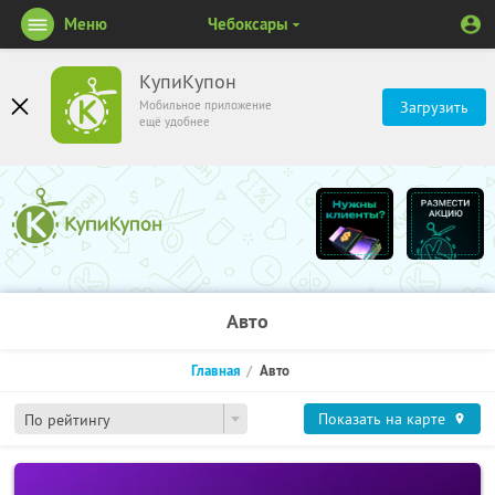
Меню
Чебоксары
КупиКупон
Мобильное приложение
Загрузить
ещё удобнее
Авто
Главная
Авто
Показать на карте
По рейтингу