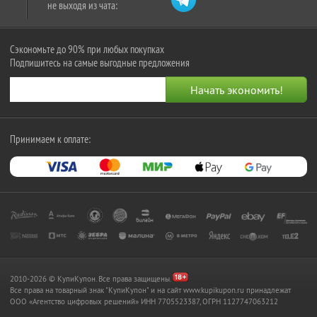
не выходя из чата:
Сэкономьте до 90% при любых покупках
Подпишитесь на самые выгодные предложения
Принимаем к оплате:
2010-2026 © КупиКупон. Все права защищены.
Все права на товарный знак "КупиКупон" и на сайт www.kupikupon.ru принадлежат
OOO «Агентство цифровых решений» ИНН 7705523387, ОГРН 1127747063212