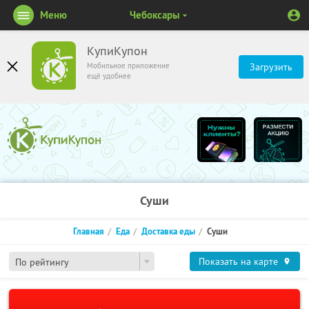
Меню
Чебоксары
КупиКупон
Мобильное приложение
Загрузить
ещё удобнее
Суши
Главная
Еда
Доставка еды
Суши
Показать на карте
По рейтингу