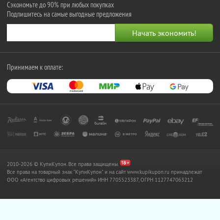
Сэкономьте до 90% при любых покупках
Подпишитесь на самые выгодные предложения
Принимаем к оплате:
2010-2026 © КупиКупон. Все права защищены.
Все права на товарный знак "КупиКупон" и на сайт www.kupikupon.ru принадлежат
OOO «Агентство цифровых решений» ИНН 7705523387, ОГРН 1127747063212