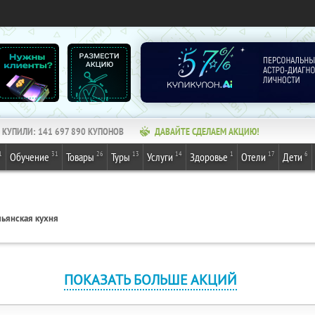
КУПИЛИ:
141 697 890
КУПОНОВ
ДАВАЙТЕ СДЕЛАЕМ АКЦИЮ!
1
31
26
13
14
1
17
6
Обучение
Товары
Туры
Услуги
Здоровье
Отели
Дети
льянская кухня
ПОКАЗАТЬ БОЛЬШЕ АКЦИЙ