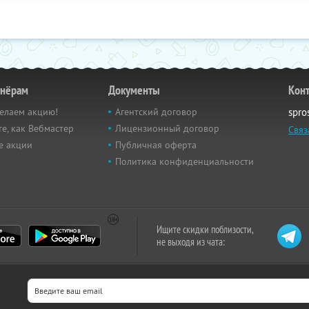
тнёрам
Документы
Кон
елаем акцию!
Агентский договор
spro
е, как Вебмастер
Лицензионный договор
Связ
е акции
Публичная оферта
Политика конфиденциальности
Ищите скидки поблизости,
не выходя из чата: