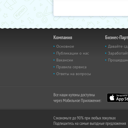
Компания
Бизнес-Пар
Основное
Давайте сд
Публикации о нас
Заработайт
Вакансии
Прошедши
Правила сервиса
Ответы на вопросы
Все наши купоны доступны
через Мобильное Приложение:
Сэкономьте до 90% при любых покупках
Подпишитесь на самые выгодные предложения