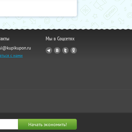
такты
Мы в Соцсетях
si@kupikupon.ru
аться с нами