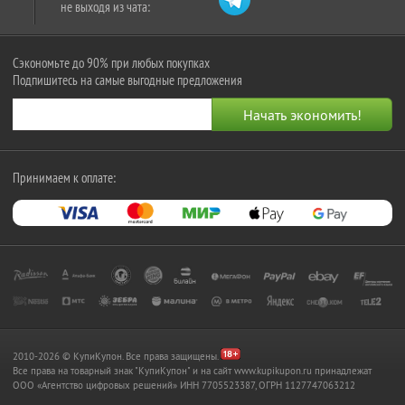
не выходя из чата:
Сэкономьте до 90% при любых покупках
Подпишитесь на самые выгодные предложения
Принимаем к оплате:
2010-2026 © КупиКупон. Все права защищены.
Все права на товарный знак "КупиКупон" и на сайт www.kupikupon.ru принадлежат
OOO «Агентство цифровых решений» ИНН 7705523387, ОГРН 1127747063212