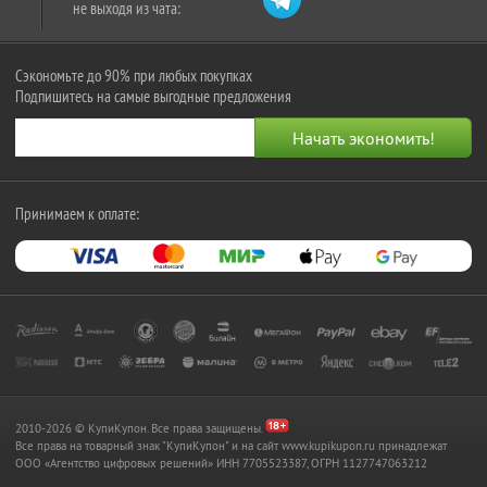
не выходя из чата:
Сэкономьте до 90% при любых покупках
Подпишитесь на самые выгодные предложения
Принимаем к оплате:
2010-2026 © КупиКупон. Все права защищены.
Все права на товарный знак "КупиКупон" и на сайт www.kupikupon.ru принадлежат
OOO «Агентство цифровых решений» ИНН 7705523387, ОГРН 1127747063212