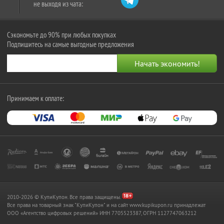
не выходя из чата:
Сэкономьте до 90% при любых покупках
Подпишитесь на самые выгодные предложения
Принимаем к оплате:
2010-2026 © КупиКупон. Все права защищены.
Все права на товарный знак "КупиКупон" и на сайт www.kupikupon.ru принадлежат
OOO «Агентство цифровых решений» ИНН 7705523387, ОГРН 1127747063212