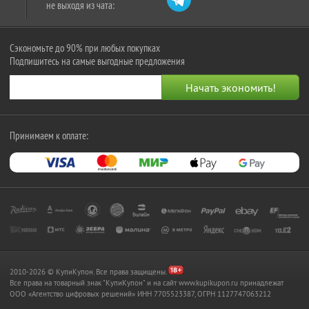
не выходя из чата:
Сэкономьте до 90% при любых покупках
Подпишитесь на самые выгодные предложения
Принимаем к оплате:
2010-2026 © КупиКупон. Все права защищены.
Все права на товарный знак "КупиКупон" и на сайт www.kupikupon.ru принадлежат
OOO «Агентство цифровых решений» ИНН 7705523387, ОГРН 1127747063212