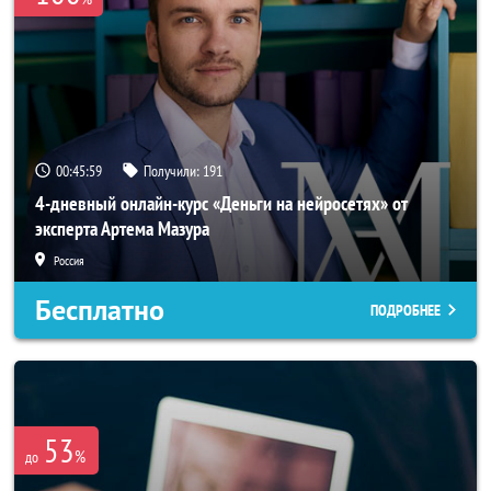
00:45:58
Получили:
191
4-дневный онлайн-курс «Деньги на нейросетях» от
эксперта Артема Мазура
Россия
Бесплатно
ПОДРОБНЕЕ
53
%
до