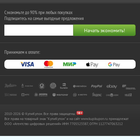
Сэкономьте до 90% при любых покупках
Подпишитесь на самые выгодные предложения
Принимаем к оплате:
2010-2026 © КупиКупон. Все права защищены.
Все права на товарный знак "КупиКупон" и на сайт www.kupikupon.ru принадлежат
OOO «Агентство цифровых решений» ИНН 7705523387, ОГРН 1127747063212