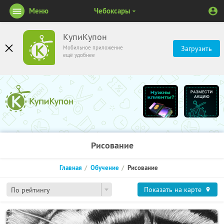
Меню
Чебоксары
КупиКупон
Мобильное приложение
Загрузить
ещё удобнее
Рисование
Главная
Обучение
Рисование
Показать на карте
По рейтингу