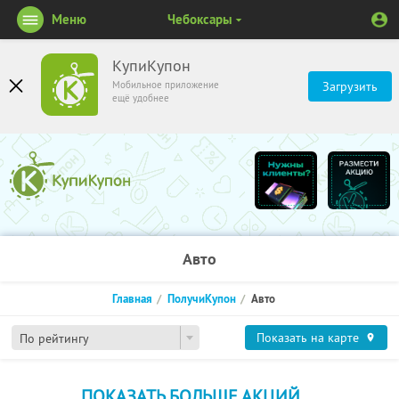
Меню
Чебоксары
КупиКупон
Мобильное приложение
Загрузить
ещё удобнее
Авто
Главная
ПолучиКупон
Авто
Показать на карте
По рейтингу
ПОКАЗАТЬ БОЛЬШЕ АКЦИЙ