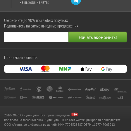
не выходя из чата:
Сэкономьте до 90% при любых покупках
Подпишитесь на самые выгодные предложения
Принимаем к оплате:
2010-2026 © КупиКупон. Все права защищены.
Все права на товарный знак "КупиКупон" и на сайт www.kupikupon.ru принадлежат
OOO «Агентство цифровых решений» ИНН 7705523387, ОГРН 1127747063212